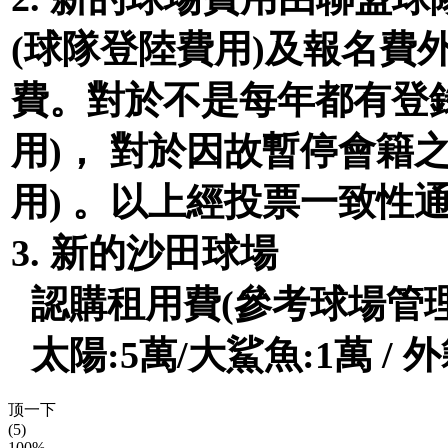
(
球隊登陸費用
)
及報名費
費。對於不是每年都有登
用
)
， 對於因故暫停會籍
用
)
。以上經投票一致性
3.
新的沙田球場
認購租用費
(
參考球場管
太陽
:5
萬
/
大鯊魚
:1
萬
/
外
顶一下
(5)
100%