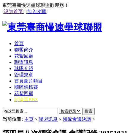
東莞臺商慢速壘球聯盟歡迎您！
[
设为首页
] [
加入收藏
]
首頁
聯盟簡介
花絮回顧
聯盟訊息
球隊介紹
管理規章
首頁圖片類目
國際錦標賽
花絮回顧
討論區BBS
搜索
当前位置:
主页
>
聯盟訊息
>
領隊會議決議
>