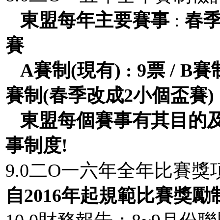
東盟每年主要賽事
:
春
賽
A
賽制
(
現有
) : 9
票
/ B
賽
賽制
(
春季改成
2
小個盃賽
)
東盟每個賽事有其目的
事制度
!
9.0二O一六年全年比賽獎
自
2016
年起規範比賽獎勵