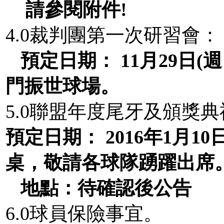
請參閱附件
!
4.0裁判團第一次研習會：
預定日期：
11月29日(
週
門振世球場。
5.0聯盟年度尾牙及頒獎典
預定日期：
2016
年
1
月
10
桌，敬請各球隊踴躍出席
地點：
待確認後公告
6.0球員保險事宜。