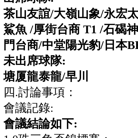
茶山友誼
/
大嶺山象
/
永宏
鯊魚
/
厚街台商
T1 /
石碣
門台商
/
中堂陽光豹
/
日本
B
未出席球隊
:
塘厦龍泰龍
/
早川
四.討論事項：
會議記錄:
會議結論如下
: